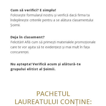
Cum să verifici? E simplu!
Folosește formularul nostru și verifică dacă firma ta
îndeplinește criteriile pentru a se alătura clasamentului
Șoimii.
Deja în clasament?
Felicitări! Află cum să primești materialele promoționale
care te vor ajuta să te evidențiezi și mai mult în fața
concurenței.
Nu aștepta! Verifică acum și alătură-te
grupului elitist al Șoimii.
PACHETUL
LAUREATULUI CONȚINE: