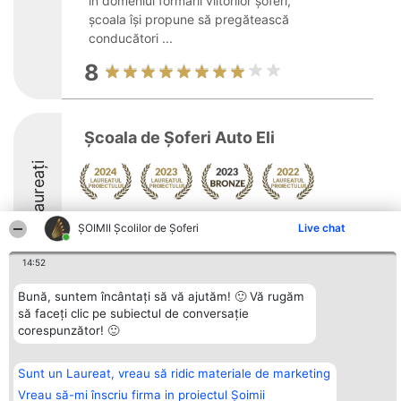
în domeniul formării viitorilor șoferi,
școala își propune să pregătească
conducători ...
8
Școala de Șoferi Auto Eli
Laureați
Arată mai multe >>
ŞOIMII Școlilor de Șoferi
Live chat
14:52
Bună, suntem încântați să vă ajutăm! 🙂 Vă rugăm
să faceți clic pe subiectul de conversație
Organizator Ranking
Plebiscyt
Contact
corespunzător! 🙂
BRIGHT SOLUTIONS BR SRL
Câștigătorii
Contact
Aleea Timisul De Sus 2 Bl. A30
Lista Tuturor
Sc. A Et. 4 Ap. 13 Cod 061952
Laureaților
București
Reguli
Sunt un Laureat, vreau să ridic materiale de marketing
CUI 36737675
Statut
Vreau să-mi înscriu firma in proiectul Șoimii
tel: +40 770 990 492
Politica de