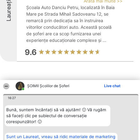
Arată mai multe >>
Laureați
Școala Auto Danciu Petru, localizată în Baia
Mare pe Strada Mihail Sadoveanu 12, se
remarcă prin dedicația sa în instruirea
viitorilor conducători auto. Această școală
de șoferi are ca scop furnizarea unei
experiențe educaționale complexe și ...
9.6
ŞOIMII Școlilor de Șoferi
Live chat
Alte firme din zonă
16:27
Bună, suntem încântați să vă ajutăm! 🙂 Vă rugăm
Organizator Ranking
Plebiscyt
Contact
să faceți clic pe subiectul de conversație
BRIGHT SOLUTIONS BR SRL
Câștigătorii
Contact
corespunzător! 🙂
Aleea Timisul De Sus 2 Bl. A30
Lista Tuturor
Sc. A Et. 4 Ap. 13 Cod 061952
Laureaților
București
Reguli
Sunt un Laureat, vreau să ridic materiale de marketing
CUI 36737675
Statut