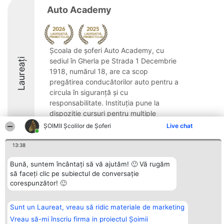
Auto Academy
Școala de șoferi Auto Academy, cu
Laureați
sediul în Gherla pe Strada 1 Decembrie
1918, numărul 18, are ca scop
pregătirea conducătorilor auto pentru a
circula în siguranță și cu
responsabilitate. Instituția pune la
dispoziție cursuri pentru multiple
categorii ...
ŞOIMII Școlilor de Șoferi
Live chat
8.3
13:38
Bună, suntem încântați să vă ajutăm! 🙂 Vă rugăm
să faceți clic pe subiectul de conversație
Organizator Ranking
Plebiscyt
Contact
corespunzător! 🙂
BRIGHT SOLUTIONS BR SRL
Câștigătorii
Contact
Aleea Timisul De Sus 2 Bl. A30
Lista Tuturor
Sc. A Et. 4 Ap. 13 Cod 061952
Laureaților
Sunt un Laureat, vreau să ridic materiale de marketing
București
Reguli
CUI 36737675
Statut
Vreau să-mi înscriu firma in proiectul Șoimii
tel: +40 770 990 492
Politica de