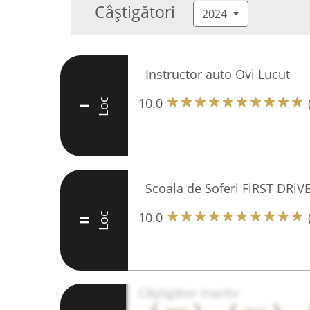
Câștigători
2024
Instructor auto Ovi Lucut
10.0
Loc
I
Scoala de Soferi FiRST DRiV
10.0
Loc
II
Câștigător inactiv