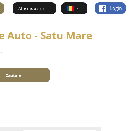
Login
Alte industrii
re Auto - Satu Mare
.
Căutare