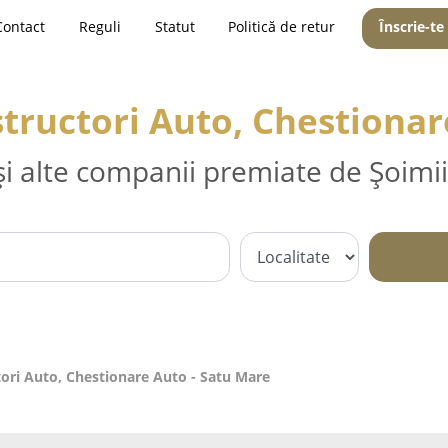
Contact
Reguli
Statut
Politică de retur
Înscrie-te
nstructori Auto, Chestiona
și alte companii premiate de Șoimii
ctori Auto, Chestionare Auto - Satu Mare