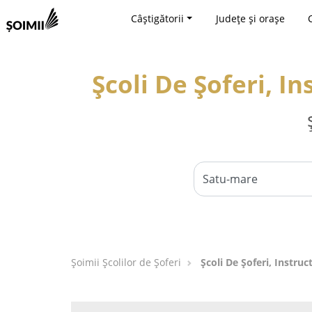
Câștigătorii
Județe și orașe
Școli De Șoferi, I
Şoimii Școlilor de Șoferi
Școli De Șoferi, Instru