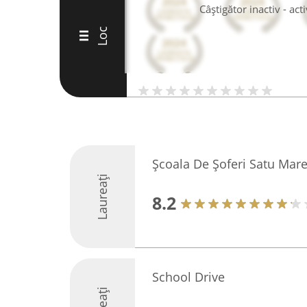
Câștigător inactiv - ac
Loc
III
Școala De Șoferi Satu Mar
Laureați
8.2
School Drive