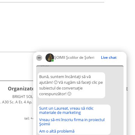
ŞOIMII Școlilor de Șoferi
Live chat
04:53
Bună, suntem încântați să vă
ajutăm! 🙂 Vă rugăm să faceți clic pe
Organizator Ranking
subiectul de conversație
Plebiscyt
Contact
corespunzător! 🙂
BRIGHT SOLUTIONS BR SRL
Câștigătorii
Contact
. A30 Sc. A Et. 4 Ap. 13 Cod 061952
Lista
București
Tuturor
Sunt un Laureat, vreau să ridic
materiale de marketing
CUI 36737675
Laureaților
tel: +40 770 990 492
Reguli
Vreau să-mi înscriu firma in proiectul
Șoimii
Statut
Politica de
Am o altă problemă
confidențialitate