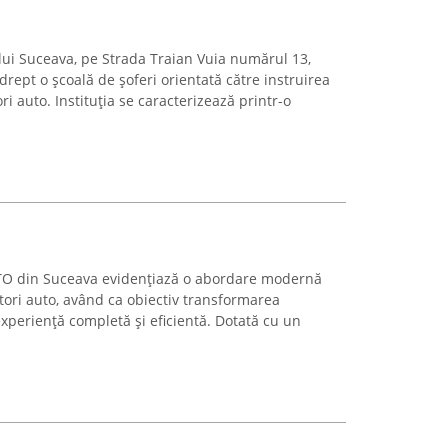
ului Suceava, pe Strada Traian Vuia numărul 13,
ept o școală de șoferi orientată către instruirea
ri auto. Instituția se caracterizează printr-o
TO din Suceava evidențiază o abordare modernă
ători auto, având ca obiectiv transformarea
xperiență completă și eficientă. Dotată cu un