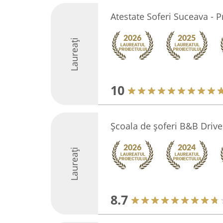
Atestate Soferi Suceava - P
Laureați
10
Școala de șoferi B&B Driv
Laureați
8.7