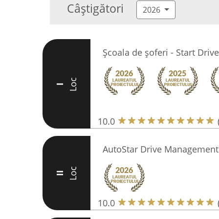
Câștigători
2026
Școala de șoferi - Start Driv
Loc
I
10.0
AutoStar Drive Management
Loc
II
10.0