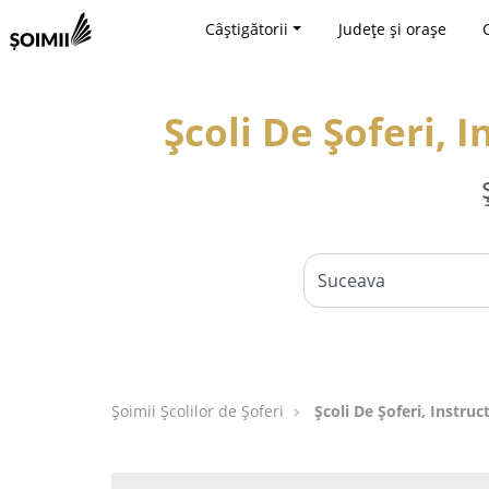
Câștigătorii
Județe și orașe
Școli De Șoferi, 
Şoimii Școlilor de Șoferi
Școli De Șoferi, Instru