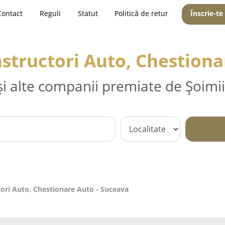
Contact
Reguli
Statut
Politică de retur
Înscrie-te
Instructori Auto, Chestion
și alte companii premiate de Șoimii
ctori Auto, Chestionare Auto - Suceava