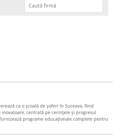
ează ca o școală de șoferi în Suceava, fiind
inovatoare, centrată pe cerințele și progresul
 furnizează programe educaționale complete pentru