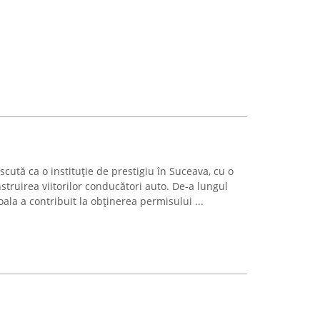
cută ca o instituție de prestigiu în Suceava, cu o
nstruirea viitorilor conducători auto. De-a lungul
oala a contribuit la obținerea permisului ...