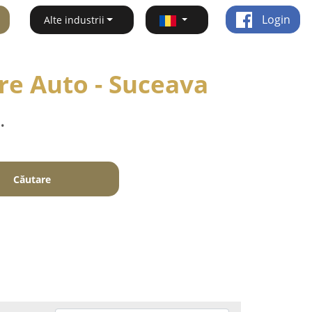
Login
Alte industrii
are Auto - Suceava
.
Căutare