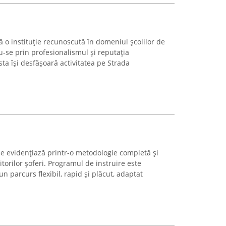
 o instituție recunoscută în domeniul școlilor de
u-se prin profesionalismul și reputația
sta își desfășoară activitatea pe Strada
e evidențiază printr-o metodologie completă și
torilor șoferi. Programul de instruire este
un parcurs flexibil, rapid și plăcut, adaptat