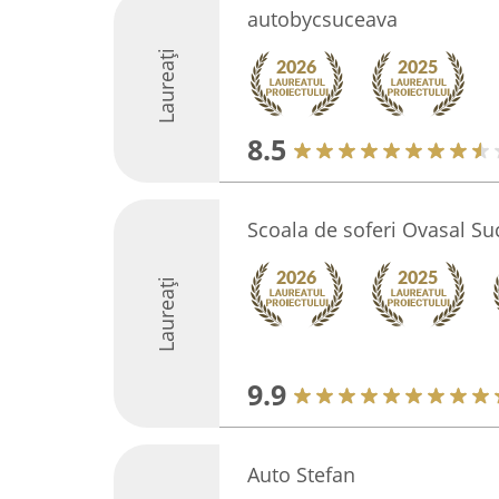
autobycsuceava
Laureați
8.5
Scoala de soferi Ovasal S
Laureați
9.9
Auto Stefan