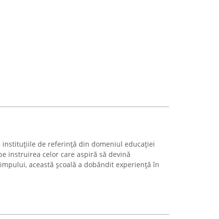
instituțiile de referință din domeniul educației
pe instruirea celor care aspiră să devină
timpului, această școală a dobândit experiență în