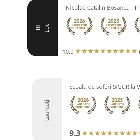
Nicolae Cătălin Bosancu - In
Loc
III
10.0
Scoala de soferi SIGUR la
Laureați
9.3