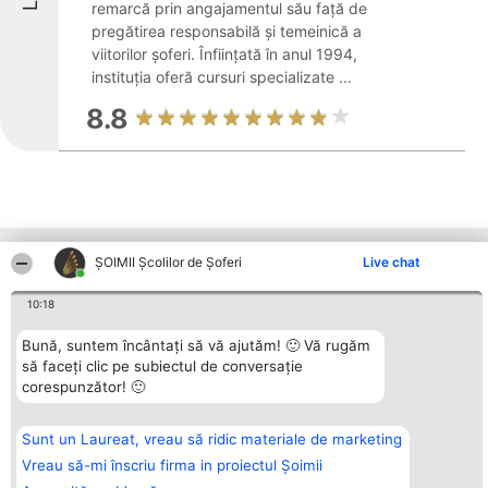
remarcă prin angajamentul său față de
pregătirea responsabilă și temeinică a
viitorilor șoferi. Înființată în anul 1994,
instituția oferă cursuri specializate ...
8.8
Alte firme din zonă
ŞOIMII Școlilor de Șoferi
Live chat
10:18
Organizator Ranking
Plebiscyt
Contact
Bună, suntem încântați să vă ajutăm! 🙂 Vă rugăm
BRIGHT SOLUTIONS BR SRL
Câștigătorii
Contact
să faceți clic pe subiectul de conversație
Aleea Timisul De Sus 2 Bl. A30
Lista Tuturor
corespunzător! 🙂
Sc. A Et. 4 Ap. 13 Cod 061952
Laureaților
București
Reguli
CUI 36737675
Statut
tel: +40 770 990 492
Politica de
Sunt un Laureat, vreau să ridic materiale de marketing
confidențialitate
Vreau să-mi înscriu firma in proiectul Șoimii