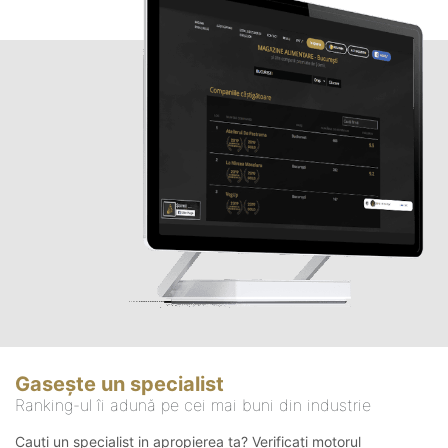
Gasește un specialist
Ranking-ul îi adună pe cei mai buni din industrie
Cauți un specialist in apropierea ta? Verificați motorul