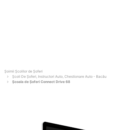
Şoimii Școlilor de Șoferi
Școli De Șoferi, Instructori Auto, Chestionare Auto - Bacău
Școala de Șoferi Connect Drive 68