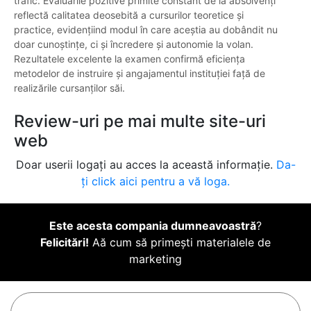
trafic. Evaluările pozitive primite constant de la absolvenți
reflectă calitatea deosebită a cursurilor teoretice și
practice, evidențiind modul în care aceștia au dobândit nu
doar cunoștințe, ci și încredere și autonomie la volan.
Rezultatele excelente la examen confirmă eficiența
metodelor de instruire și angajamentul instituției față de
realizările cursanților săi.
Review-uri pe mai multe site-uri
web
Doar userii logați au acces la această informație.
Da-
ți click aici pentru a vă loga.
Este acesta compania dumneavoastră
?
Felicitări!
Aă cum să primești materialele de
marketing