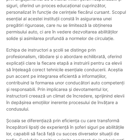
siguri, oferind un proces educațional cuprinzător,
personalizat în funcție de cerințele fiecărui cursant. Scopul
esențial al acestei instituții constă în asigurarea unei
pregătiri riguroase, care nu se limitează la obținerea
permisului auto, ci are în vedere dezvoltarea abilităților
solide și asimilarea profundă a normelor de circulație.
Echipa de instructori a școlii se distinge prin
profesionalism, răbdare și o abordare echilibrată, oferind
explicații clare la fiecare etapă a instruirii pentru ca elevii
să înțeleagă corect tehnicile esențiale conducerii. Aceștia
pun accent pe integrarea eficientă a informațiilor,
contribuind la formarea unor conducători auto competenți
și responsabili. Prin implicarea și devotamentul lor,
instructorii creează un climat de încredere, sprijinind elevii
în depășirea emoțiilor inerente procesului de învățare a
condusului.
Școala se diferențiază prin eficiența cu care transformă
începătorii lipsiți de experiență în șoferi siguri pe abilitățile
lor, capabili să facă față cu succes diverselor situații de