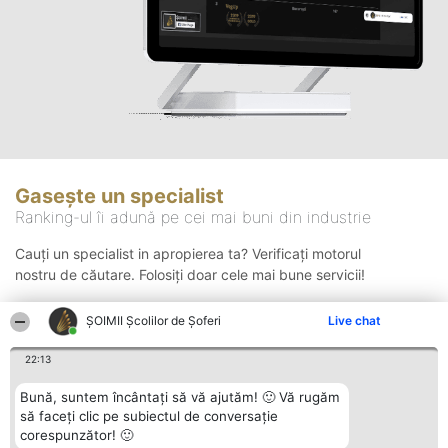
Gasește un specialist
Ranking-ul îi adună pe cei mai buni din industrie
Cauți un specialist in apropierea ta? Verificați motorul
nostru de căutare. Folosiți doar cele mai bune servicii!
ŞOIMII Școlilor de Șoferi
Live chat
Căutare
22:13
Bună, suntem încântați să vă ajutăm! 🙂 Vă rugăm
să faceți clic pe subiectul de conversație
corespunzător! 🙂