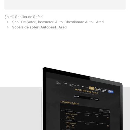
Şoimii Școlilor de Șoferi
Școli De Șoferi, Instructori Auto, Chestionare Auto - Arad
Scoala de soferi Autobest. Arad