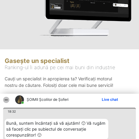
Gasește un specialist
Ranking-ul îi adună pe cei mai buni din industrie
Cauți un specialist in apropierea ta? Verificați motorul
nostru de căutare. Folosiți doar cele mai bune servicii!
ŞOIMII Școlilor de Șoferi
Live chat
Căutare
18:32
Bună, suntem încântați să vă ajutăm! 🙂 Vă rugăm
să faceți clic pe subiectul de conversație
corespunzător! 🙂