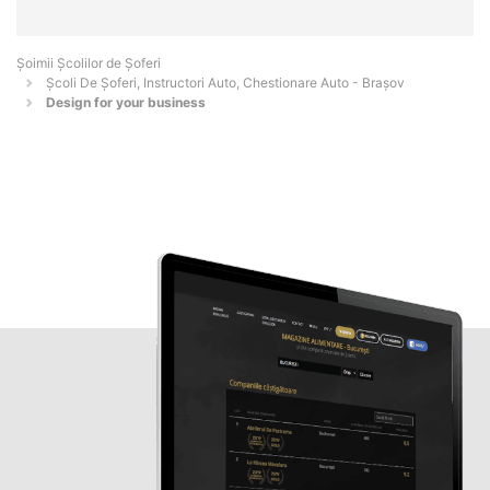
Şoimii Școlilor de Șoferi
Școli De Șoferi, Instructori Auto, Chestionare Auto - Braşov
Design for your business