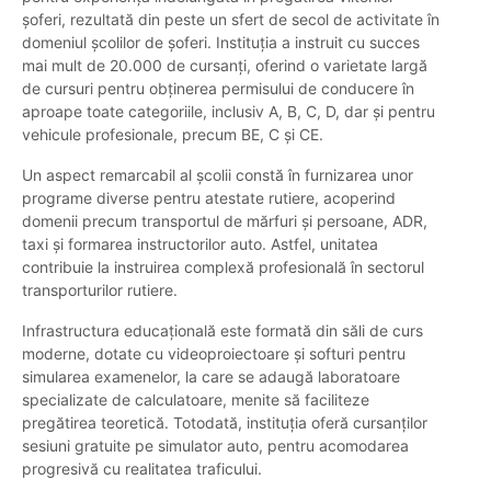
șoferi, rezultată din peste un sfert de secol de activitate în
domeniul școlilor de șoferi. Instituția a instruit cu succes
mai mult de 20.000 de cursanți, oferind o varietate largă
de cursuri pentru obținerea permisului de conducere în
aproape toate categoriile, inclusiv A, B, C, D, dar și pentru
vehicule profesionale, precum BE, C și CE.
Un aspect remarcabil al școlii constă în furnizarea unor
programe diverse pentru atestate rutiere, acoperind
domenii precum transportul de mărfuri și persoane, ADR,
taxi și formarea instructorilor auto. Astfel, unitatea
contribuie la instruirea complexă profesională în sectorul
transporturilor rutiere.
Infrastructura educațională este formată din săli de curs
moderne, dotate cu videoproiectoare și softuri pentru
simularea examenelor, la care se adaugă laboratoare
specializate de calculatoare, menite să faciliteze
pregătirea teoretică. Totodată, instituția oferă cursanților
sesiuni gratuite pe simulator auto, pentru acomodarea
progresivă cu realitatea traficului.