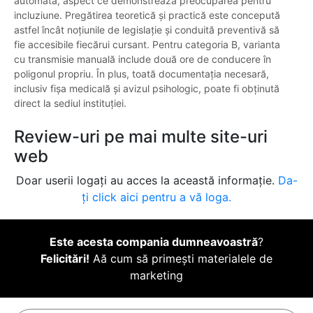
automată, aspect ce demonstrează preocuparea pentru
incluziune. Pregătirea teoretică și practică este concepută
astfel încât noțiunile de legislație și conduită preventivă să
fie accesibile fiecărui cursant. Pentru categoria B, varianta
cu transmisie manuală include două ore de conducere în
poligonul propriu. În plus, toată documentația necesară,
inclusiv fișa medicală și avizul psihologic, poate fi obținută
direct la sediul instituției.
Review-uri pe mai multe site-uri
web
Doar userii logați au acces la această informație.
Da-
ți click aici pentru a vă loga.
Este acesta compania dumneavoastră
?
Felicitări!
Aă cum să primești materialele de
marketing