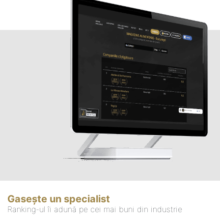
Gasește un specialist
Ranking-ul îi adună pe cei mai buni din industrie