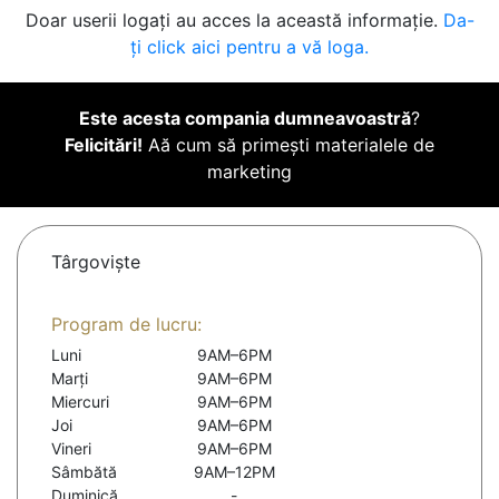
Doar userii logați au acces la această informație.
Da-
ți click aici pentru a vă loga.
Este acesta compania dumneavoastră
?
Felicitări!
Aă cum să primești materialele de
marketing
Târgovişte
Program de lucru:
Luni
9AM–6PM
Marți
9AM–6PM
Miercuri
9AM–6PM
Joi
9AM–6PM
Vineri
9AM–6PM
Sâmbătă
9AM–12PM
Duminică
-