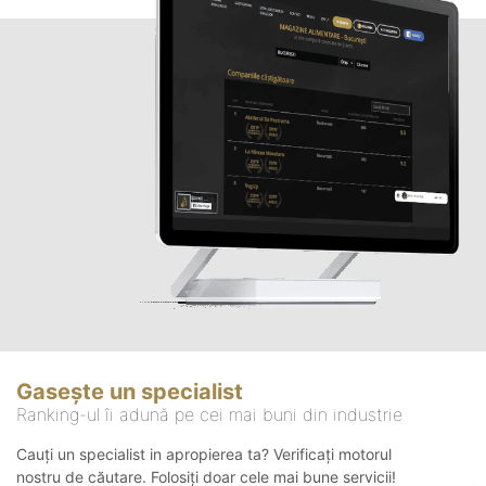
Gasește un specialist
Ranking-ul îi adună pe cei mai buni din industrie
Cauți un specialist in apropierea ta? Verificați motorul
nostru de căutare. Folosiți doar cele mai bune servicii!