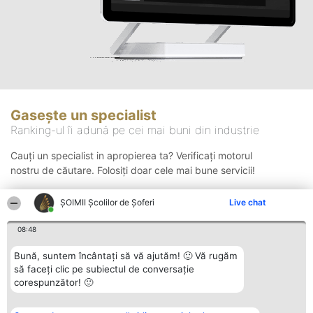
Gasește un specialist
Ranking-ul îi adună pe cei mai buni din industrie
Cauți un specialist in apropierea ta? Verificați motorul
nostru de căutare. Folosiți doar cele mai bune servicii!
ŞOIMII Școlilor de Șoferi
Live chat
Căutare
08:48
Bună, suntem încântați să vă ajutăm! 🙂 Vă rugăm
să faceți clic pe subiectul de conversație
corespunzător! 🙂