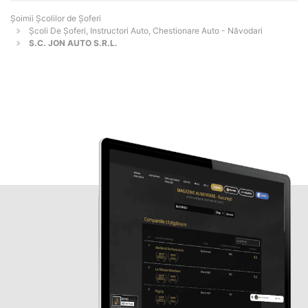
Şoimii Școlilor de Șoferi
Școli De Șoferi, Instructori Auto, Chestionare Auto - Năvodari
S.C. JON AUTO S.R.L.