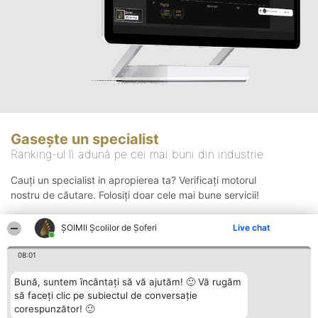
Gasește un specialist
Ranking-ul îi adună pe cei mai buni din industrie
Cauți un specialist in apropierea ta? Verificați motorul
nostru de căutare. Folosiți doar cele mai bune servicii!
ŞOIMII Școlilor de Șoferi
Live chat
Căutare
08:01
Bună, suntem încântați să vă ajutăm! 🙂 Vă rugăm
să faceți clic pe subiectul de conversație
corespunzător! 🙂