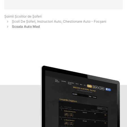
Şoimii Școlilor de Șoferi
Școli De Șoferi, Instructori Auto, Chestionare Auto - Focşani
Scoala Auto Mad