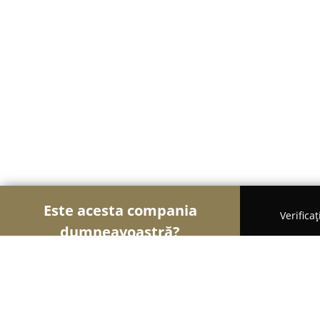
Este acesta compania
Verifica
dumneavoastră?
Şoimii Școlilor de Șoferi
Școli De Șoferi, Instruct