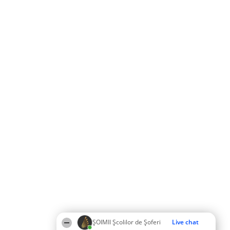
ŞOIMII Școlilor de Șoferi
Live chat