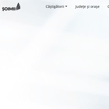
Câștigătorii
Județe și orașe