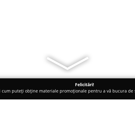
Felicitări!
ți cum puteți obține materiale promoționale pentru a vă bucura d
ori Auto, Chestionare Auto - Iaşi
Automobilul - Arta de a șofa