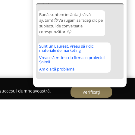
02:15
Bună, suntem încântați să vă
ajutăm! 🙂 Vă rugăm să faceți clic pe
subiectul de conversație
corespunzător! 🙂
Sunt un Laureat, vreau să ridic
materiale de marketing
Vreau să-mi înscriu firma in proiectul
Șoimii
Am o altă problemă
e succesul dumneavoastră.
Verificați