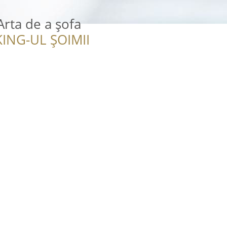
Arta de a șofa
ING-UL ȘOIMII