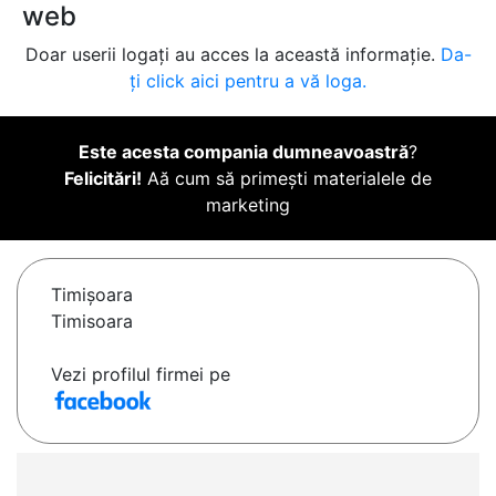
web
Doar userii logați au acces la această informație.
Da-
ți click aici pentru a vă loga.
Este acesta compania dumneavoastră
?
Felicitări!
Aă cum să primești materialele de
marketing
Timişoara
Timisoara
Vezi profilul firmei pe