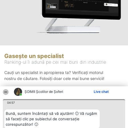
Gasește un specialist
Ranking-ul îi adună pe cei mai buni din industrie
Cauți un specialist in apropierea ta? Verificați motorul
nostru de căutare. Folosiți doar cele mai bune servicii!
ŞOIMII Școlilor de Șoferi
Live chat
Căutare
04:57
Bună, suntem încântați să vă ajutăm! 🙂 Vă rugăm
să faceți clic pe subiectul de conversație
corespunzător! 🙂