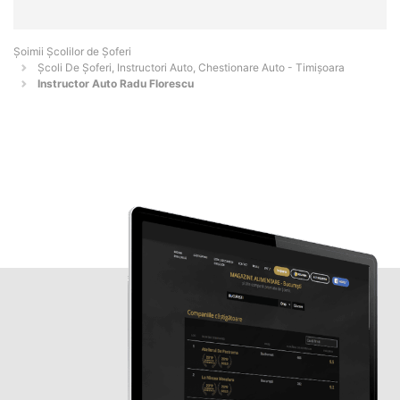
Şoimii Școlilor de Șoferi
Școli De Șoferi, Instructori Auto, Chestionare Auto - Timişoara
Instructor Auto Radu Florescu