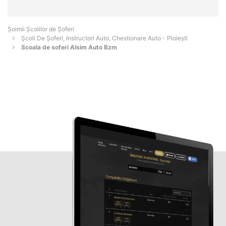
Şoimii Școlilor de Șoferi
Școli De Șoferi, Instructori Auto, Chestionare Auto - Ploieşti
Scoala de soferi Alsim Auto Bzm