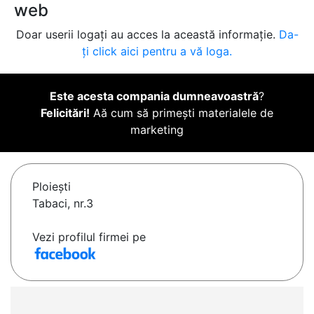
web
Doar userii logați au acces la această informație.
Da-
ți click aici pentru a vă loga.
Este acesta compania dumneavoastră
?
Felicitări!
Aă cum să primești materialele de
marketing
Ploieşti
Tabaci, nr.3
Vezi profilul firmei pe