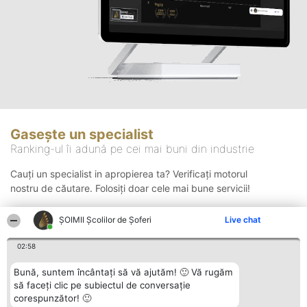
Gasește un specialist
Ranking-ul îi adună pe cei mai buni din industrie
Cauți un specialist in apropierea ta? Verificați motorul
nostru de căutare. Folosiți doar cele mai bune servicii!
ŞOIMII Școlilor de Șoferi
Live chat
Căutare
02:58
Bună, suntem încântați să vă ajutăm! 🙂 Vă rugăm
să faceți clic pe subiectul de conversație
corespunzător! 🙂