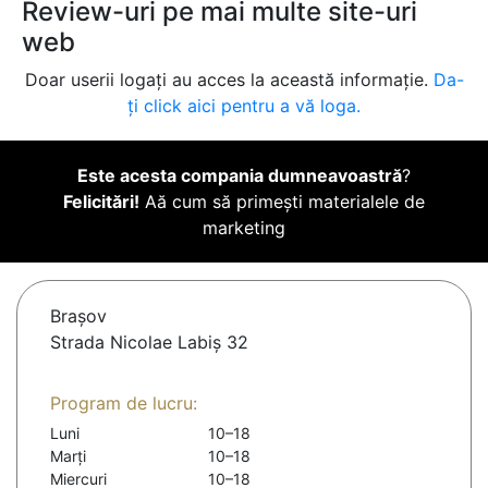
Review-uri pe mai multe site-uri
web
Doar userii logați au acces la această informație.
Da-
ți click aici pentru a vă loga.
Este acesta compania dumneavoastră
?
Felicitări!
Aă cum să primești materialele de
marketing
Braşov
Strada Nicolae Labiș 32
Program de lucru:
Luni
10–18
Marți
10–18
Miercuri
10–18