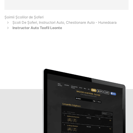
Şoimii Școlilor de Șoferi
Școli De Șoferi, Instructori Auto, Chestionare Auto - Hunedoara
Instructor Auto Teofil Leonte