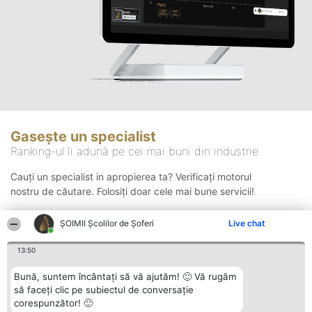
Gasește un specialist
Ranking-ul îi adună pe cei mai buni din industrie
Cauți un specialist in apropierea ta? Verificați motorul
nostru de căutare. Folosiți doar cele mai bune servicii!
ŞOIMII Școlilor de Șoferi
Live chat
Căutare
13:50
Bună, suntem încântați să vă ajutăm! 🙂 Vă rugăm
să faceți clic pe subiectul de conversație
corespunzător! 🙂