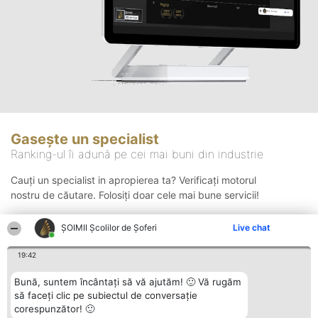
Gasește un specialist
Ranking-ul îi adună pe cei mai buni din industrie
Cauți un specialist in apropierea ta? Verificați motorul
nostru de căutare. Folosiți doar cele mai bune servicii!
ŞOIMII Școlilor de Șoferi
Live chat
Căutare
19:42
Bună, suntem încântați să vă ajutăm! 🙂 Vă rugăm
să faceți clic pe subiectul de conversație
corespunzător! 🙂