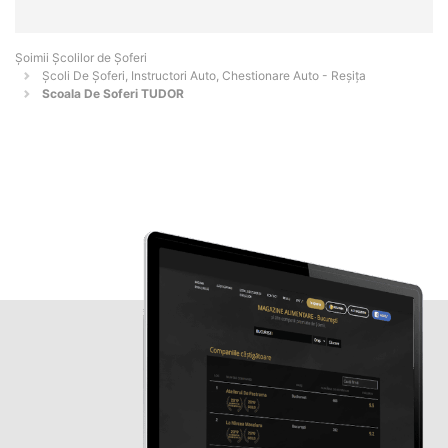
Şoimii Școlilor de Șoferi
Școli De Șoferi, Instructori Auto, Chestionare Auto - Reşiţa
Scoala De Soferi TUDOR