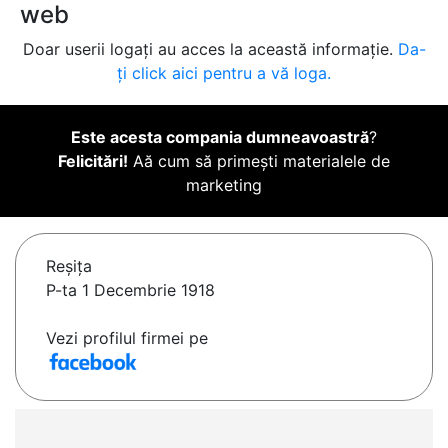
web
Doar userii logați au acces la această informație.
Da-
ți click aici pentru a vă loga.
Este acesta compania dumneavoastră
?
Felicitări!
Aă cum să primești materialele de
marketing
Reşiţa
P-ta 1 Decembrie 1918
Vezi profilul firmei pe