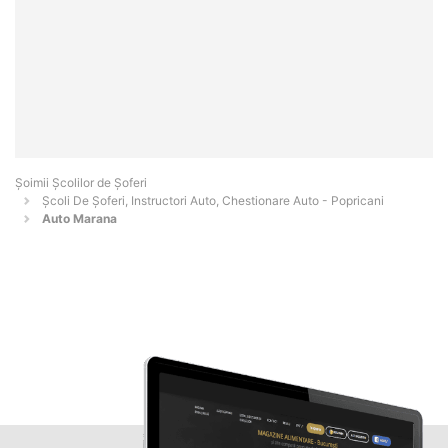
Şoimii Școlilor de Șoferi
Școli De Șoferi, Instructori Auto, Chestionare Auto - Popricani
Auto Marana