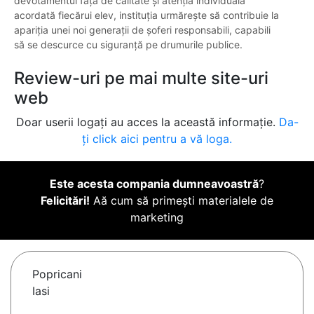
devotamentul față de calitate și atenția individuală
acordată fiecărui elev, instituția urmărește să contribuie la
apariția unei noi generații de șoferi responsabili, capabili
să se descurce cu siguranță pe drumurile publice.
Review-uri pe mai multe site-uri
web
Doar userii logați au acces la această informație.
Da-
ți click aici pentru a vă loga.
Este acesta compania dumneavoastră
?
Felicitări!
Aă cum să primești materialele de
marketing
Popricani
Iasi