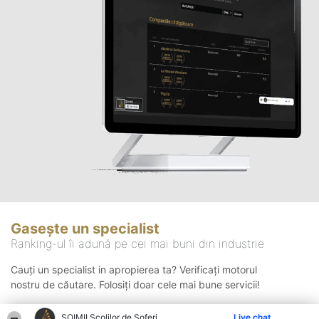
Gasește un specialist
Ranking-ul îi adună pe cei mai buni din industrie
Cauți un specialist in apropierea ta? Verificați motorul
nostru de căutare. Folosiți doar cele mai bune servicii!
ŞOIMII Școlilor de Șoferi
Live chat