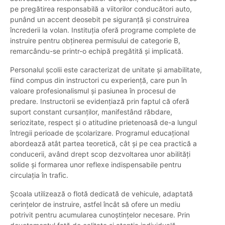
pe pregătirea responsabilă a viitorilor conducători auto,
punând un accent deosebit pe siguranță și construirea
încrederii la volan. Instituția oferă programe complete de
instruire pentru obținerea permisului de categorie B,
remarcându-se printr-o echipă pregătită și implicată.
Personalul școlii este caracterizat de unitate și amabilitate,
fiind compus din instructori cu experiență, care pun în
valoare profesionalismul și pasiunea în procesul de
predare. Instructorii se evidențiază prin faptul că oferă
suport constant cursanților, manifestând răbdare,
seriozitate, respect și o atitudine prietenoasă de-a lungul
întregii perioade de școlarizare. Programul educațional
abordează atât partea teoretică, cât și pe cea practică a
conducerii, având drept scop dezvoltarea unor abilități
solide și formarea unor reflexe indispensabile pentru
circulația în trafic.
Școala utilizează o flotă dedicată de vehicule, adaptată
cerințelor de instruire, astfel încât să ofere un mediu
potrivit pentru acumularea cunoștințelor necesare. Prin