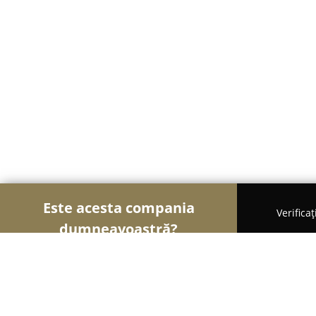
Este acesta compania
Verifica
dumneavoastră?
Şoimii Școlilor de Șoferi
Școli De Șoferi, Instruc