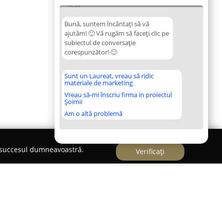
14:58
Bună, suntem încântați să vă
ajutăm! 🙂 Vă rugăm să faceți clic pe
subiectul de conversație
corespunzător! 🙂
Sunt un Laureat, vreau să ridic
materiale de marketing
Vreau să-mi înscriu firma in proiectul
Șoimii
Am o altă problemă
e succesul dumneavoastră.
Verificați
auto