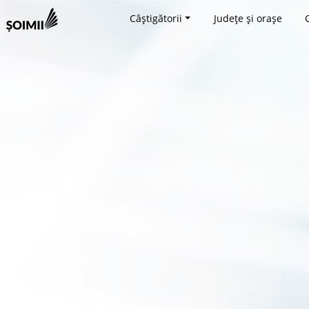
Câștigătorii
Județe și orașe