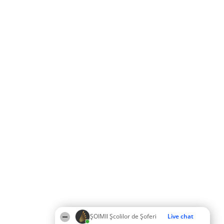
ŞOIMII Școlilor de Șoferi
Live chat