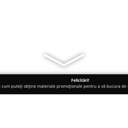
Felicitări!
ți cum puteți obține materiale promoționale pentru a vă bucura d
tori Auto, Chestionare Auto - Craiova
Preda Stelian - Instructor 