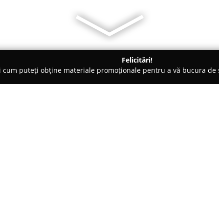
Felicitări!
ți cum puteți obține materiale promoționale pentru a vă bucura d
tori Auto, Chestionare Auto - Bucureşti
Adi Auto Moto
Despre companie:
Adi Auto Moto
este recunoscut
instruirii și perfecționării cond
2005, activitatea companiei are
fondatorului, un motociclist cu 
Arată mai multe >>
asigură un transfer valoros de 