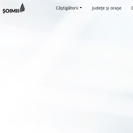
Câștigătorii
Județe și orașe