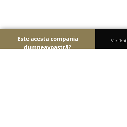
Este acesta compania
Verifica
dumneavoastră?
Şoimii Școlilor de Șoferi
Școli De Șoferi, Instruc
Adi Auto Moto