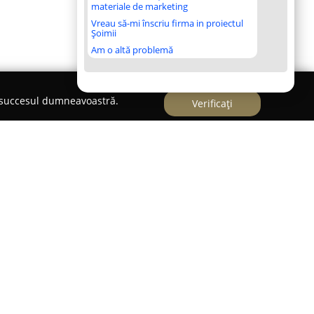
materiale de marketing
Vreau să-mi înscriu firma in proiectul
Șoimii
Am o altă problemă
e succesul dumneavoastră.
Verificați
ă drept un punct de referință în domeniul
ucătorilor auto și moto în București. Înființată în
 la bază vasta experiență și viziune a
o practică de peste treizeci de ani, fapt ce
cunoștințe către cursanți. Școala a fost prima