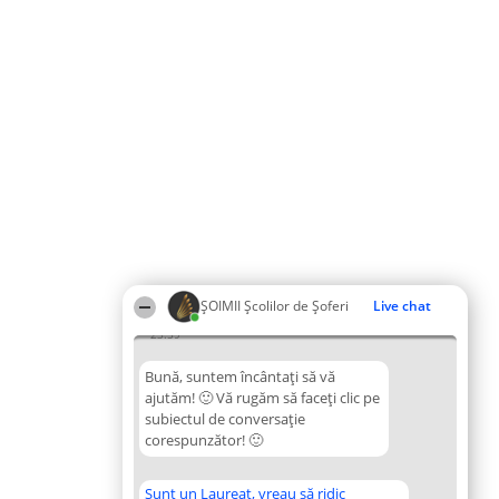
ŞOIMII Școlilor de Șoferi
Live chat
23:59
Bună, suntem încântați să vă
ajutăm! 🙂 Vă rugăm să faceți clic pe
subiectul de conversație
corespunzător! 🙂
Sunt un Laureat, vreau să ridic