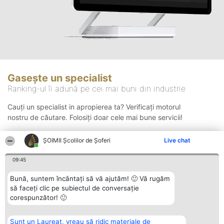
Gasește un specialist
Ranking-ul îi adună pe cei mai buni din industrie
Cauți un specialist in apropierea ta? Verificați motorul
nostru de căutare. Folosiți doar cele mai bune servicii!
ŞOIMII Școlilor de Șoferi
Live chat
Căutare
09:45
Bună, suntem încântați să vă ajutăm! 🙂 Vă rugăm
să faceți clic pe subiectul de conversație
corespunzător! 🙂
Sunt un Laureat, vreau să ridic materiale de
Organizator Ranking
Plebiscyt
Contact