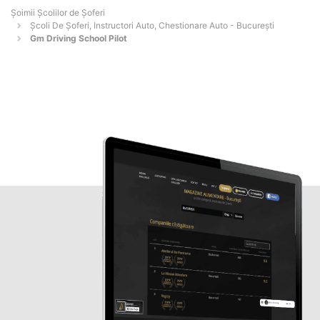
Şoimii Școlilor de Șoferi
Școli De Șoferi, Instructori Auto, Chestionare Auto - Bucureşti
Gm Driving School Pilot