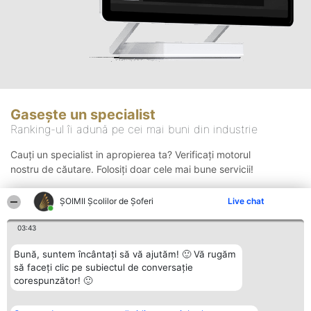
Gasește un specialist
Ranking-ul îi adună pe cei mai buni din industrie
Cauți un specialist in apropierea ta? Verificați motorul
nostru de căutare. Folosiți doar cele mai bune servicii!
ŞOIMII Școlilor de Șoferi
Live chat
Căutare
03:43
Bună, suntem încântați să vă ajutăm! 🙂 Vă rugăm
să faceți clic pe subiectul de conversație
corespunzător! 🙂