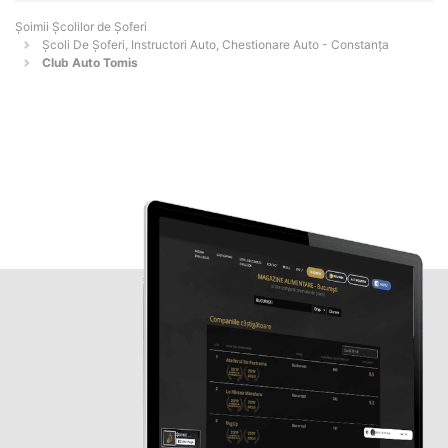
Şoimii Școlilor de Șoferi
Școli De Șoferi, Instructori Auto, Chestionare Auto - Constanţa
Club Auto Tomis