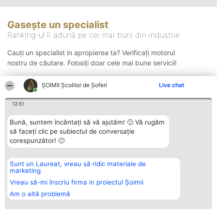
Gasește un specialist
Ranking-ul îi adună pe cei mai buni din industrie
Cauți un specialist in apropierea ta? Verificați motorul
nostru de căutare. Folosiți doar cele mai bune servicii!
ŞOIMII Școlilor de Șoferi
Live chat
Căutare
12:51
Bună, suntem încântați să vă ajutăm! 🙂 Vă rugăm
să faceți clic pe subiectul de conversație
corespunzător! 🙂
Sunt un Laureat, vreau să ridic materiale de
Organizator Ranking
Plebiscyt
Contact
marketing
BRIGHT SOLUTIONS BR SRL
Câștigătorii
Contact
Aleea Timisul De Sus 2 Bl. A30
Lista Tuturor
Vreau să-mi înscriu firma in proiectul Șoimii
Sc. A Et. 4 Ap. 13 Cod 061952
Laureaților
Am o altă problemă
București
Reguli
CUI 36737675
Statut
tel: +40 770 990 492
Politica de
confidențialitate