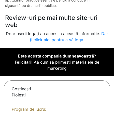
aptitudinilor practice esențiale pentru a conduce în
siguranță pe drumurile publice.
Review-uri pe mai multe site-uri
web
Doar userii logați au acces la această informație.
Da-
ți click aici pentru a vă loga.
Este acesta compania dumneavoastră
?
Felicitări!
Aă cum să primești materialele de
marketing
Costineşti
Ploiesti
Program de lucru: