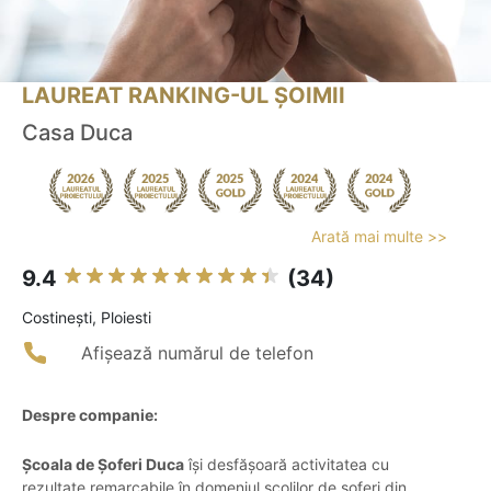
LAUREAT RANKING-UL ȘOIMII
Casa Duca
Arată mai multe >>
9.4
(34)
Costineşti, Ploiesti
Afișează numărul de telefon
Despre companie:
Școala de Șoferi Duca
își desfășoară activitatea cu
rezultate remarcabile în domeniul școlilor de șoferi din