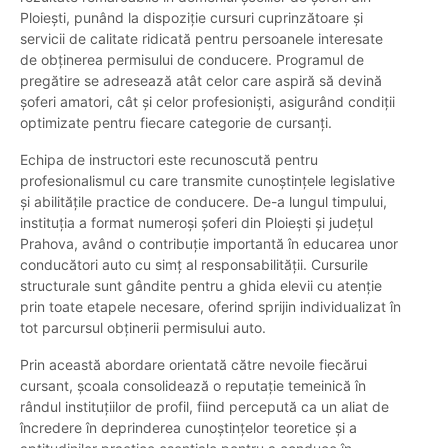
Ploiești, punând la dispoziție cursuri cuprinzătoare și
servicii de calitate ridicată pentru persoanele interesate
de obținerea permisului de conducere. Programul de
pregătire se adresează atât celor care aspiră să devină
șoferi amatori, cât și celor profesioniști, asigurând condiții
optimizate pentru fiecare categorie de cursanți.
Echipa de instructori este recunoscută pentru
profesionalismul cu care transmite cunoștințele legislative
și abilitățile practice de conducere. De-a lungul timpului,
instituția a format numeroși șoferi din Ploiești și județul
Prahova, având o contribuție importantă în educarea unor
conducători auto cu simț al responsabilității. Cursurile
structurale sunt gândite pentru a ghida elevii cu atenție
prin toate etapele necesare, oferind sprijin individualizat în
tot parcursul obținerii permisului auto.
Prin această abordare orientată către nevoile fiecărui
cursant, școala consolidează o reputație temeinică în
rândul instituțiilor de profil, fiind percepută ca un aliat de
încredere în deprinderea cunoștințelor teoretice și a