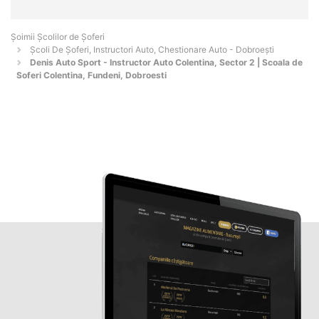
Şoimii Școlilor de Șoferi
Școli De Șoferi, Instructori Auto, Chestionare Auto - Dobroeşti
Denis Auto Sport - Instructor Auto Colentina, Sector 2 | Scoala de
Soferi Colentina, Fundeni, Dobroesti