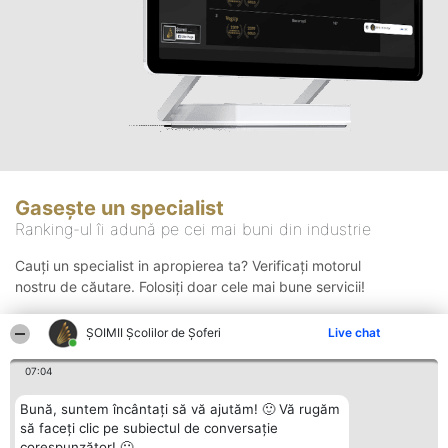
Gasește un specialist
Ranking-ul îi adună pe cei mai buni din industrie
Cauți un specialist in apropierea ta? Verificați motorul
nostru de căutare. Folosiți doar cele mai bune servicii!
ŞOIMII Școlilor de Șoferi
Live chat
Căutare
07:04
Bună, suntem încântați să vă ajutăm! 🙂 Vă rugăm
să faceți clic pe subiectul de conversație
corespunzător! 🙂