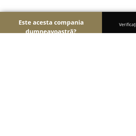
Este acesta compania
Verifica
dumneavoastră?
Şoimii Școlilor de Șoferi
Școli De Șoferi, Instruc
IRI Drive
9.3
(56)
Chiajna, Chiajna