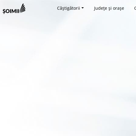
Câștigătorii
Județe și orașe