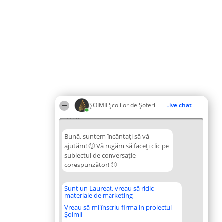
ŞOIMII Școlilor de Șoferi
Live chat
22:57
Bună, suntem încântați să vă
ajutăm! 🙂 Vă rugăm să faceți clic pe
subiectul de conversație
corespunzător! 🙂
Sunt un Laureat, vreau să ridic
materiale de marketing
Vreau să-mi înscriu firma in proiectul
Șoimii