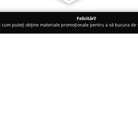
Felicitări!
ți cum puteți obține materiale promoționale pentru a vă bucura d
tori Auto, Chestionare Auto - Chiajna
IRI Drive
Despre companie:
IRI Drive
reprezintă o școală de
cuprinzătoare de formare auto,
pentru obținerea permisului de 
Amplasată în localitatea Chiaj
Arată mai multe >>
instituția se remarcă prin nivel
individualizat de pregătire ofer
Echipa didactică, compusă din 