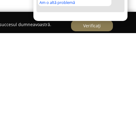
Am o altă problemă
e succesul dumneavoastră.
Verificați
 șoferi de referință care furnizează servicii
 fiind recunoscută drept o opțiune remarcabilă
conducere în București și în județul Ilfov.
na, pe Strada General David Praporgescu nr. 2A,
ul ridicat al instruirii precum și prin modul
it fiecărui cursant.
instructori cu experiență bogată în domeniu, se