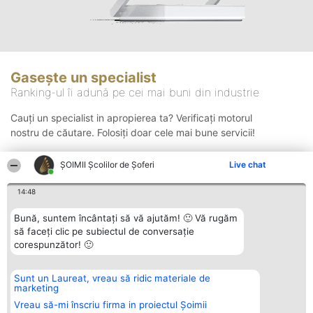
Gasește un specialist
Ranking-ul îi adună pe cei mai buni din industrie
Cauți un specialist in apropierea ta? Verificați motorul
nostru de căutare. Folosiți doar cele mai bune servicii!
ŞOIMII Școlilor de Șoferi
Live chat
Căutare
14:48
Bună, suntem încântați să vă ajutăm! 🙂 Vă rugăm
să faceți clic pe subiectul de conversație
corespunzător! 🙂
Sunt un Laureat, vreau să ridic materiale de
Organizator Ranking
Plebiscyt
Contact
marketing
BRIGHT SOLUTIONS BR SRL
Câștigătorii
Contact
Aleea Timisul De Sus 2 Bl. A30
Lista Tuturor
Vreau să-mi înscriu firma in proiectul Șoimii
Sc. A Et. 4 Ap. 13 Cod 061952
Laureaților