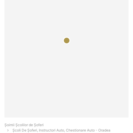
Şoimii Școlilor de Șoferi
Școli De Șoferi, Instructori Auto, Chestionare Auto - Oradea