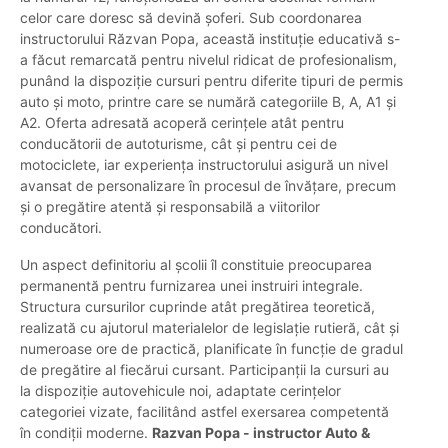
celor care doresc să devină șoferi. Sub coordonarea
instructorului Răzvan Popa, această instituție educativă s-
a făcut remarcată pentru nivelul ridicat de profesionalism,
punând la dispoziție cursuri pentru diferite tipuri de permis
auto și moto, printre care se numără categoriile B, A, A1 și
A2. Oferta adresată acoperă cerințele atât pentru
conducătorii de autoturisme, cât și pentru cei de
motociclete, iar experiența instructorului asigură un nivel
avansat de personalizare în procesul de învățare, precum
și o pregătire atentă și responsabilă a viitorilor
conducători.
Un aspect definitoriu al școlii îl constituie preocuparea
permanentă pentru furnizarea unei instruiri integrale.
Structura cursurilor cuprinde atât pregătirea teoretică,
realizată cu ajutorul materialelor de legislație rutieră, cât și
numeroase ore de practică, planificate în funcție de gradul
de pregătire al fiecărui cursant. Participanții la cursuri au
la dispoziție autovehicule noi, adaptate cerințelor
categoriei vizate, facilitând astfel exersarea competentă
în condiții moderne.
Razvan Popa - instructor Auto &