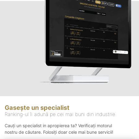
Gasește un specialist
Ranking-ul îi adună pe cei mai buni din industrie
Cauți un specialist in apropierea ta? Verificați motorul
nostru de căutare. Folosiți doar cele mai bune servicii!