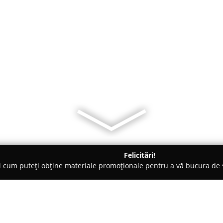
Felicitări!
ți cum puteți obține materiale promoționale pentru a vă bucura d
tori Auto, Chestionare Auto - Timişoara
Scoala De Soferi