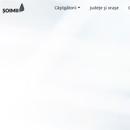
Câștigătorii
Județe și orașe