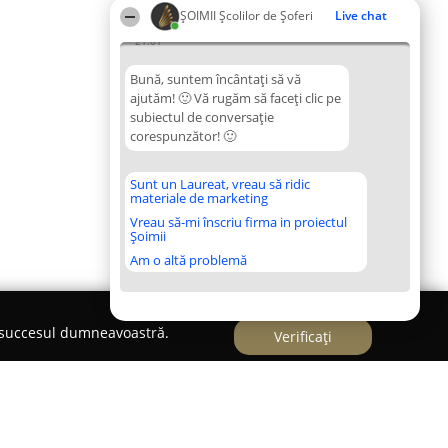
ŞOIMII Școlilor de Șoferi
Live chat
21:01
Bună, suntem încântați să vă
ajutăm! 🙂 Vă rugăm să faceți clic pe
subiectul de conversație
corespunzător! 🙂
Sunt un Laureat, vreau să ridic
materiale de marketing
Vreau să-mi înscriu firma in proiectul
Șoimii
Am o altă problemă
e succesul dumneavoastră.
Verificați