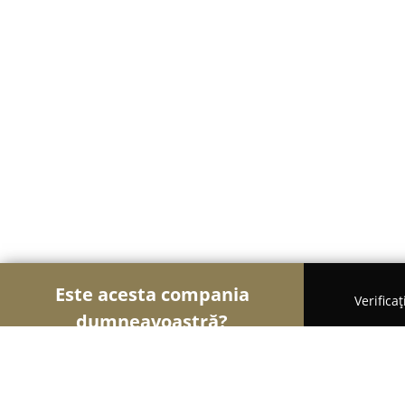
Este acesta compania
Verifica
dumneavoastră?
Şoimii Școlilor de Șoferi
Școli De Șoferi, Instruc