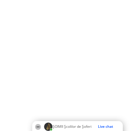
ŞOIMII Școlilor de Șoferi
Live chat