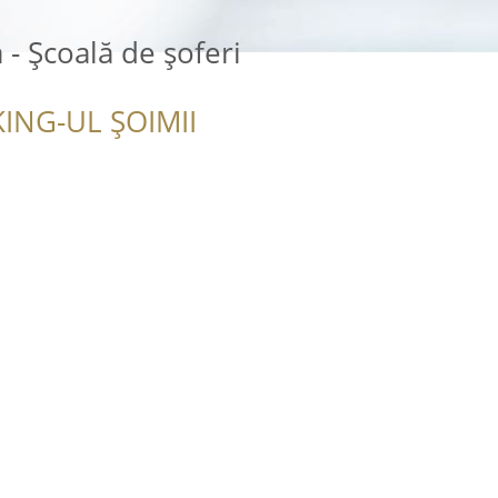
 - Școală de șoferi
ING-UL ȘOIMII