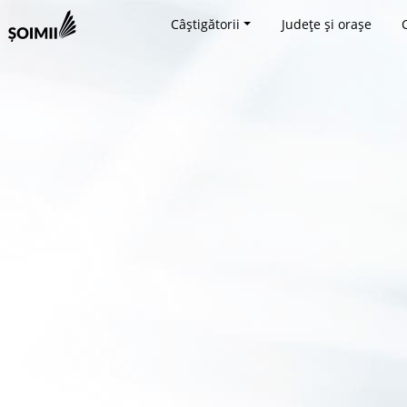
Câștigătorii
Județe și orașe