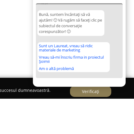
10:37
Bună, suntem încântați să vă
ajutăm! 🙂 Vă rugăm să faceți clic pe
subiectul de conversație
corespunzător! 🙂
Sunt un Laureat, vreau să ridic
materiale de marketing
Vreau să-mi înscriu firma in proiectul
Șoimii
Am o altă problemă
e succesul dumneavoastră.
Verificați
 șoferi Dorohoi