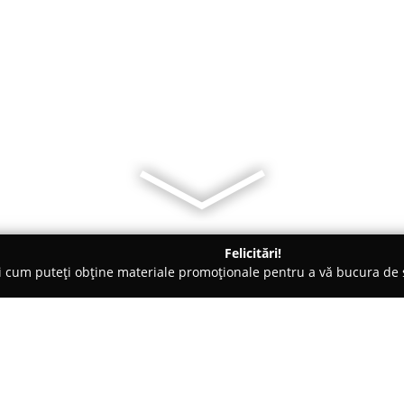
Felicitări!
ți cum puteți obține materiale promoționale pentru a vă bucura d
tori Auto, Chestionare Auto - Dorohoi
Sucilă Manuela - Școală de