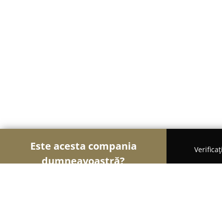
Este acesta compania
Verifica
dumneavoastră?
Şoimii Școlilor de Șoferi
Școli De Șoferi, Instruc