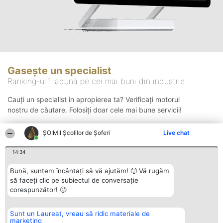
Gasește un specialist
Ranking-ul îi adună pe cei mai buni din industrie
Cauți un specialist in apropierea ta? Verificați motorul
nostru de căutare. Folosiți doar cele mai bune servicii!
ŞOIMII Școlilor de Șoferi
Live chat
Căutare
14:34
Bună, suntem încântați să vă ajutăm! 🙂 Vă rugăm
să faceți clic pe subiectul de conversație
corespunzător! 🙂
Sunt un Laureat, vreau să ridic materiale de
Organizator Ranking
Plebiscyt
Contact
marketing
BRIGHT SOLUTIONS BR SRL
Câștigătorii
Contact