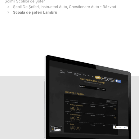
Şoimii Școlilor de Șoferi
Școli De Șoferi, Instructori Auto, Chestionare Auto - Răzvad
Şcoala de şoferi Lambru