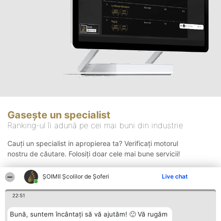
Gasește un specialist
Ranking-ul îi adună pe cei mai buni din industrie
Cauți un specialist in apropierea ta? Verificați motorul
nostru de căutare. Folosiți doar cele mai bune servicii!
ŞOIMII Școlilor de Șoferi
Live chat
Căutare
22:51
Bună, suntem încântați să vă ajutăm! 🙂 Vă rugăm