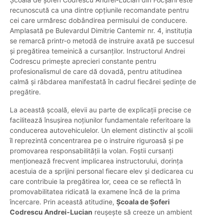
recunoscută ca una dintre opțiunile recomandate pentru
cei care urmăresc dobândirea permisului de conducere.
Amplasată pe Bulevardul Dimitrie Cantemir nr. 4, instituția
se remarcă printr-o metodă de instruire axată pe succesul
și pregătirea temeinică a cursanților. Instructorul Andrei
Codrescu primește aprecieri constante pentru
profesionalismul de care dă dovadă, pentru atitudinea
calmă și răbdarea manifestată în cadrul fiecărei ședințe de
pregătire.
La această școală, elevii au parte de explicații precise ce
facilitează însușirea noțiunilor fundamentale referitoare la
conducerea autovehiculelor. Un element distinctiv al școlii
îl reprezintă concentrarea pe o instruire riguroasă și pe
promovarea responsabilității la volan. Foștii cursanți
menționează frecvent implicarea instructorului, dorința
acestuia de a sprijini personal fiecare elev și dedicarea cu
care contribuie la pregătirea lor, ceea ce se reflectă în
promovabilitatea ridicată la examene încă de la prima
încercare. Prin această atitudine,
Școala de Șoferi
Codrescu Andrei-Lucian
reușește să creeze un ambient