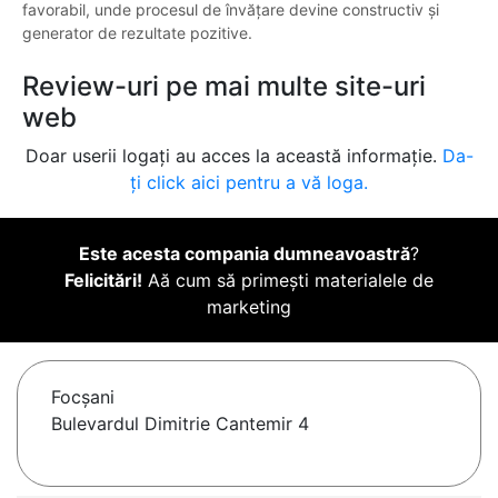
favorabil, unde procesul de învățare devine constructiv și
generator de rezultate pozitive.
Review-uri pe mai multe site-uri
web
Doar userii logați au acces la această informație.
Da-
ți click aici pentru a vă loga.
Este acesta compania dumneavoastră
?
Felicitări!
Aă cum să primești materialele de
marketing
Focşani
Bulevardul Dimitrie Cantemir 4