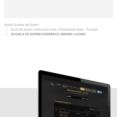
Şoimii Școlilor de Șoferi
Școli De Șoferi, Instructori Auto, Chestionare Auto - Focşani
ȘCOALA DE ȘOFERI CODRESCU ANDREI-LUCIAN