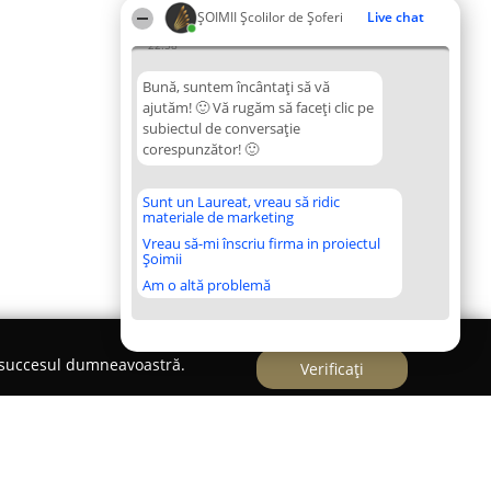
ŞOIMII Școlilor de Șoferi
Live chat
22:58
Bună, suntem încântați să vă
ajutăm! 🙂 Vă rugăm să faceți clic pe
subiectul de conversație
corespunzător! 🙂
Sunt un Laureat, vreau să ridic
materiale de marketing
Vreau să-mi înscriu firma in proiectul
Șoimii
Am o altă problemă
e succesul dumneavoastră.
Verificați
n Moinesti-Panaite Virgil