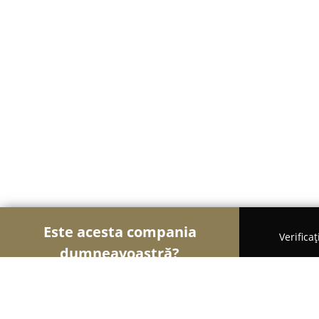
Este acesta compania
Verifica
dumneavoastră?
Şoimii Școlilor de Șoferi
Școli De Șoferi, Instruc