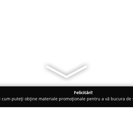
Felicitări!
ți cum puteți obține materiale promoționale pentru a vă bucura d
tori Auto, Chestionare Auto - Moineşti
Scoala de soferi EL-RoxPa