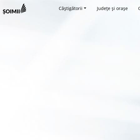
Câștigătorii
Județe și orașe