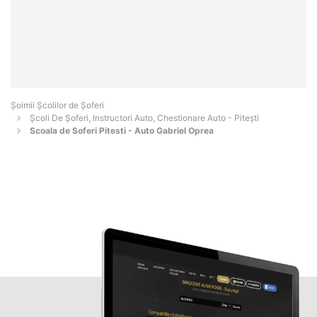
Şoimii Școlilor de Șoferi
Școli De Șoferi, Instructori Auto, Chestionare Auto - Piteşti
Scoala de Soferi Pitesti - Auto Gabriel Oprea