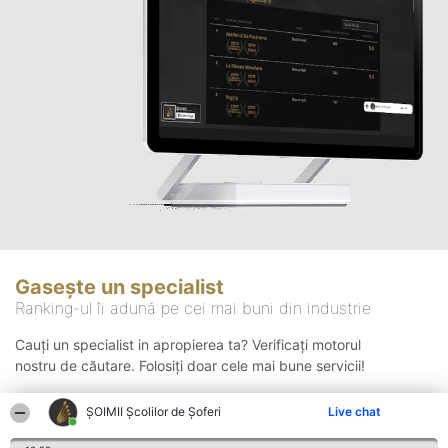
Gasește un specialist
Ranking-ul îi adună pe cei mai buni din industrie
Cauți un specialist in apropierea ta? Verificați motorul
nostru de căutare. Folosiți doar cele mai bune servicii!
ŞOIMII Școlilor de Șoferi
Live chat
Căutare