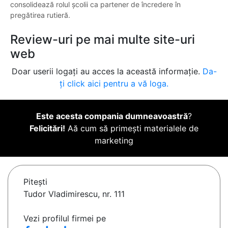
consolidează rolul şcolii ca partener de încredere în
pregătirea rutieră.
Review-uri pe mai multe site-uri
web
Doar userii logați au acces la această informație.
Da-
ți click aici pentru a vă loga.
Este acesta compania dumneavoastră
?
Felicitări!
Aă cum să primești materialele de
marketing
Piteşti
Tudor Vladimirescu, nr. 111
Vezi profilul firmei pe