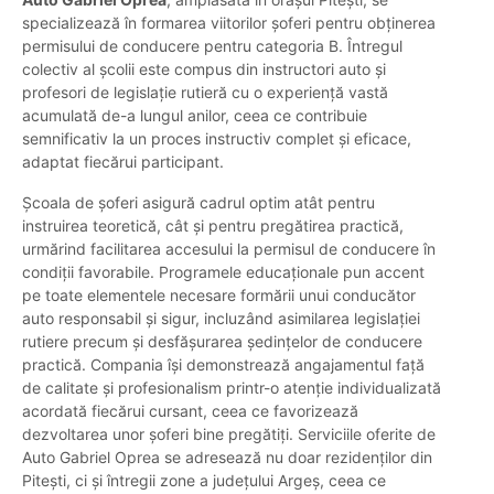
specializează în formarea viitorilor șoferi pentru obținerea
permisului de conducere pentru categoria B. Întregul
colectiv al școlii este compus din instructori auto și
profesori de legislație rutieră cu o experiență vastă
acumulată de-a lungul anilor, ceea ce contribuie
semnificativ la un proces instructiv complet și eficace,
adaptat fiecărui participant.
Școala de șoferi asigură cadrul optim atât pentru
instruirea teoretică, cât și pentru pregătirea practică,
urmărind facilitarea accesului la permisul de conducere în
condiții favorabile. Programele educaționale pun accent
pe toate elementele necesare formării unui conducător
auto responsabil și sigur, incluzând asimilarea legislației
rutiere precum și desfășurarea ședințelor de conducere
practică. Compania își demonstrează angajamentul față
de calitate și profesionalism printr-o atenție individualizată
acordată fiecărui cursant, ceea ce favorizează
dezvoltarea unor șoferi bine pregătiți. Serviciile oferite de
Auto Gabriel Oprea se adresează nu doar rezidenților din
Pitești, ci și întregii zone a județului Argeș, ceea ce