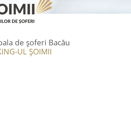
oala de șoferi Bacău
ING-UL ȘOIMII