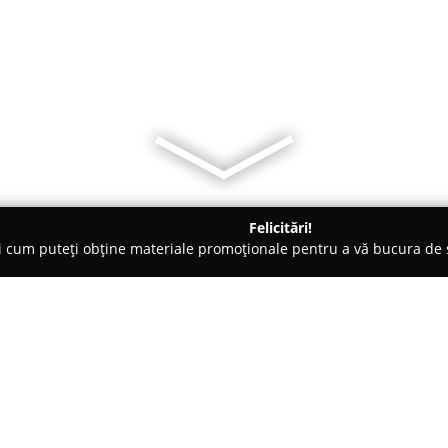
Felicitări!
ți cum puteți obține materiale promoționale pentru a vă bucura d
tori Auto, Chestionare Auto - Bacău
Safe Drive - Școala de șoferi
Despre companie: