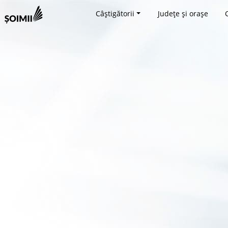
Câștigătorii
Județe și orașe