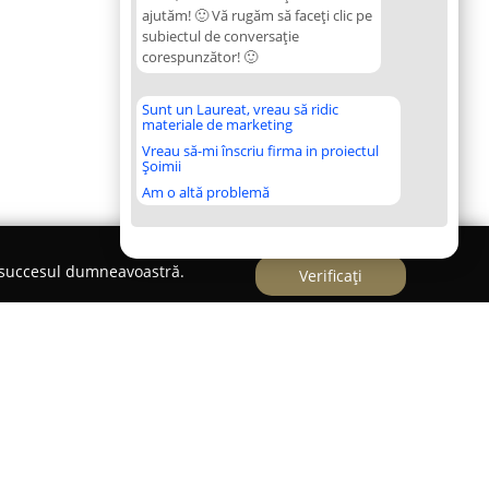
ajutăm! 🙂 Vă rugăm să faceți clic pe
subiectul de conversație
corespunzător! 🙂
Sunt un Laureat, vreau să ridic
materiale de marketing
Vreau să-mi înscriu firma in proiectul
Șoimii
Am o altă problemă
e succesul dumneavoastră.
Verificați
 Bacău