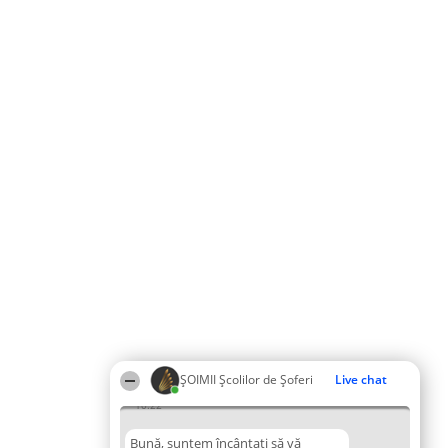
ŞOIMII Școlilor de Șoferi
Live chat
10:22
Bună, suntem încântați să vă