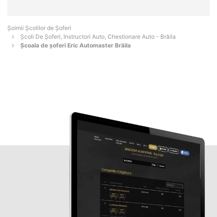
Şoimii Școlilor de Șoferi
Școli De Șoferi, Instructori Auto, Chestionare Auto - Brăila
Școala de șoferi Eric Automaster Brăila