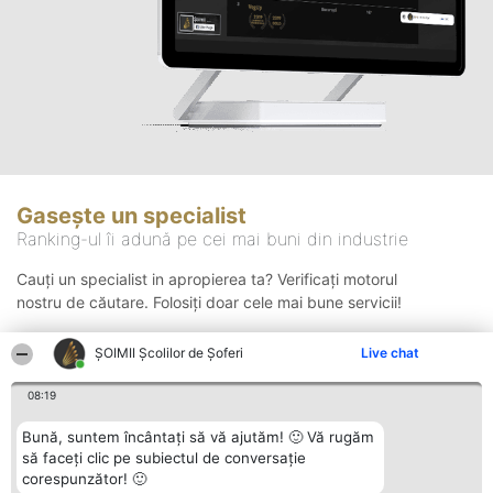
Gasește un specialist
Ranking-ul îi adună pe cei mai buni din industrie
Cauți un specialist in apropierea ta? Verificați motorul
nostru de căutare. Folosiți doar cele mai bune servicii!
ŞOIMII Școlilor de Șoferi
Live chat
Căutare
08:19
Bună, suntem încântați să vă ajutăm! 🙂 Vă rugăm
să faceți clic pe subiectul de conversație
corespunzător! 🙂