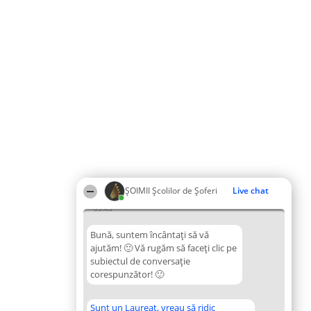
ŞOIMII Școlilor de Șoferi
Live chat
05:45
Bună, suntem încântați să vă
ajutăm! 🙂 Vă rugăm să faceți clic pe
subiectul de conversație
corespunzător! 🙂
Sunt un Laureat, vreau să ridic