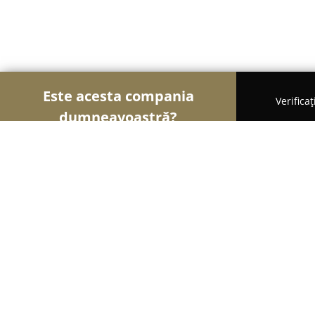
Este acesta compania
Verifica
dumneavoastră?
Şoimii Școlilor de Șoferi
Școli De Șoferi, Instruc
Scoala De Soferi Schumacher