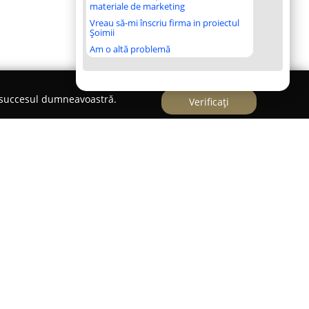
materiale de marketing
Vreau să-mi înscriu firma in proiectul
Șoimii
Am o altă problemă
e succesul dumneavoastră.
Verificați
er
e șoferi Auto Schumacher
se remarcă prin
uirea temeinică a persoanelor care doresc să
 acumulată de peste zece ani pe această piață,
rea unor servicii de calitate pentru a forma
 Principalul scop al școlii constă în asigurarea