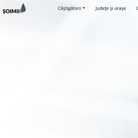
Câștigătorii
Județe și orașe