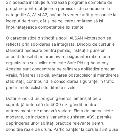
37, această instituție furnizează programe complete de
pregătire pentru obținerea permisului de conducere la
categoriile A, A1 și A2, având în vedere atât persoanele la
început de drum, cât și pe cei care urmăresc să își
îmbunătățească competențele existente.
O caracteristică distinctă a școlii ALSAN Motorsport se
reflectă prin abordarea sa integrată. Dincolo de cursurile
standard necesare pentru permis, instituția pune un
accent deosebit pe promovarea siguranței rutiere prin
organizarea sesiunilor dedicate Safe Riding Academy.
Acestea sunt concentrate pe rafinarea abilităților precum
virajul, frânarea rapidă, evitarea obstacolelor și menținerea
stabilității, contribuind la consolidarea siguranței în trafic
pentru motocicliștii de diferite nivele.
Dotările includ un poligon generos, amenajat pe o
suprafață betonată de 4000 m², gândit pentru
antrenamente de manevră variate. Flota de motociclete
moderne, ce include și variante cu sistem ABS, permite
deprinderea unor abilități practice relevante pentru
condițiile reale de drum. Participanților la curs le sunt puse