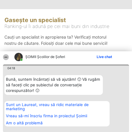
Gasește un specialist
Ranking-ul îi adună pe cei mai buni din industrie
Cauți un specialist in apropierea ta? Verificați motorul
nostru de căutare. Folosiți doar cele mai bune servicii!
ŞOIMII Școlilor de Șoferi
Live chat
Căutare
04:18
Bună, suntem încântați să vă ajutăm! 🙂 Vă rugăm
să faceți clic pe subiectul de conversație
corespunzător! 🙂
Sunt un Laureat, vreau să ridic materiale de
Organizator Ranking
Plebiscyt
Contact
marketing
BRIGHT SOLUTIONS BR SRL
Câștigătorii
Contact
Aleea Timisul De Sus 2 Bl. A30
Lista Tuturor
Vreau să-mi înscriu firma in proiectul Șoimii
Sc. A Et. 4 Ap. 13 Cod 061952
Laureaților
Am o altă problemă
București
Reguli
CUI 36737675
Statut
tel: +40 770 990 492
Politica de