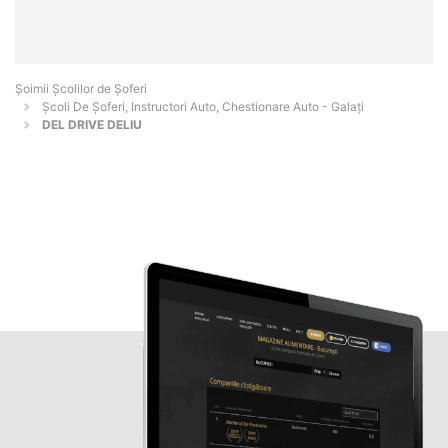
Şoimii Școlilor de Șoferi
Școli De Șoferi, Instructori Auto, Chestionare Auto - Galaţi
DEL DRIVE DELIU