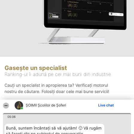
Gasește un specialist
Ranking-ul îi adună pe cei mai buni din industrie
Cauți un specialist in apropierea ta? Verificați motorul
nostru de căutare. Folosiți doar cele mai bune servicii!
ŞOIMII Școlilor de Șoferi
Live chat
Căutare
05:06
Bună, suntem încântați să vă ajutăm! 🙂 Vă rugăm
să faceți clic pe subiectul de conversație