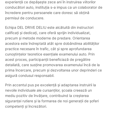
experiență ce depășește zece ani în instruirea viitorilor
conducători auto, instituția s-a impus ca un colaborator de
încredere pentru persoanele care doresc să obțină
permisul de conducere.
Echipa DEL DRIVE DELIU este alcătuită din instructori
calificați și dedicați, care oferă sprijin individualizat,
precum și metode moderne de predare. Orientarea
acestora este îndreptată atât spre dobândirea abilităților
practice necesare în trafic, cât și spre aprofundarea
cunoștințelor teoretice esențiale examenului auto. Prin
acest proces, participanții beneficiază de pregătire
detaliată, care susține promovarea examenului încă de la
prima încercare, precum și dezvoltarea unor deprinderi ce
asigură condusul responsabil.
Prin accentul pus pe excelență și adaptarea instruirii la
nevoile individuale ale cursanților, școala creează un
mediu pozitiv de învățare, contribuind la creșterea
siguranței rutiere și la formarea de noi generații de șoferi
competenți și încrezători.