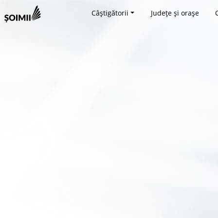
Câștigătorii
Județe și orașe