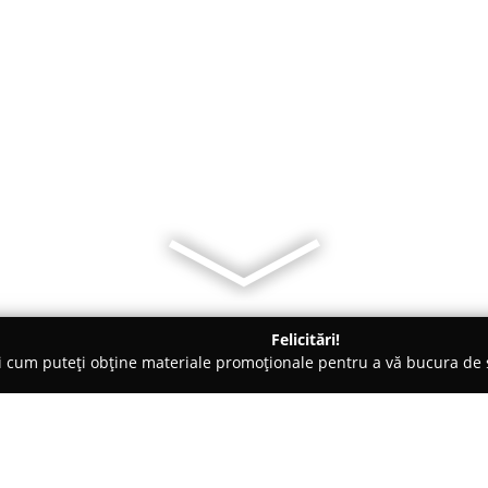
Felicitări!
ți cum puteți obține materiale promoționale pentru a vă bucura d
tori Auto, Chestionare Auto - Braşov
SanoDriver