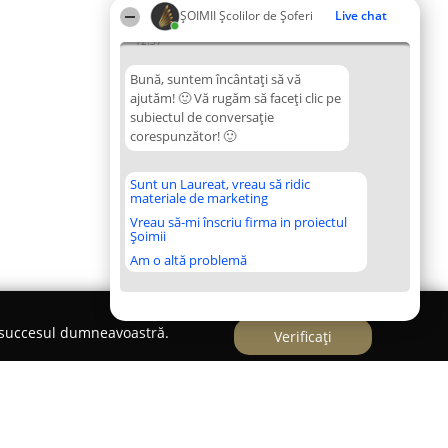
ŞOIMII Școlilor de Șoferi
Live chat
12:37
Bună, suntem încântați să vă
ajutăm! 🙂 Vă rugăm să faceți clic pe
subiectul de conversație
corespunzător! 🙂
Sunt un Laureat, vreau să ridic
materiale de marketing
Vreau să-mi înscriu firma in proiectul
Șoimii
Am o altă problemă
e succesul dumneavoastră.
Verificați