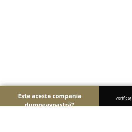
Este acesta compania
Verifica
dumneavoastră?
Şoimii Școlilor de Șoferi
Școli De Șoferi, Instruc