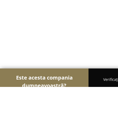
Este acesta compania
Verifica
dumneavoastră?
Şoimii Școlilor de Șoferi
Școli De Șoferi, Instruc