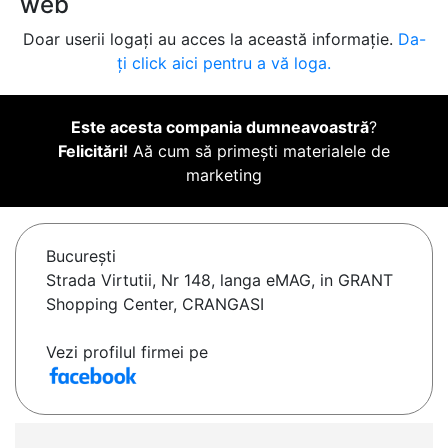
web
Doar userii logați au acces la această informație.
Da-
ți click aici pentru a vă loga.
Este acesta compania dumneavoastră
?
Felicitări!
Aă cum să primești materialele de
marketing
Bucureşti
Strada Virtutii, Nr 148, langa eMAG, in GRANT
Shopping Center, CRANGASI
Vezi profilul firmei pe