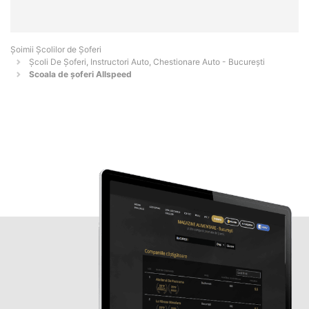
Şoimii Școlilor de Șoferi
Școli De Șoferi, Instructori Auto, Chestionare Auto - Bucureşti
Scoala de șoferi Allspeed