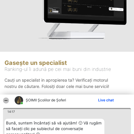
Gasește un specialist
Ranking-ul îi adună pe cei mai buni din industrie
Cauți un specialist in apropierea ta? Verificați motorul
nostru de căutare. Folosiți doar cele mai bune servicii!
ŞOIMII Școlilor de Șoferi
Live chat
Căutare
14:17
Bună, suntem încântați să vă ajutăm! 🙂 Vă rugăm
să faceți clic pe subiectul de conversație