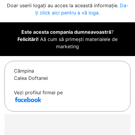
Doar userii logați au acces la această informație.
Da-
ți click aici pentru a vă loga.
Este acesta compania dumneavoastră
?
Felicitări!
Aă cum să primești materialele de
marketing
Câmpina
Calea Doftanei
Vezi profilul firmei pe