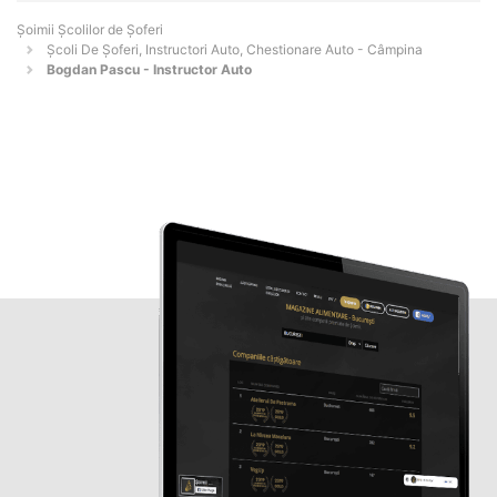
Şoimii Școlilor de Șoferi
Școli De Șoferi, Instructori Auto, Chestionare Auto - Câmpina
Bogdan Pascu - Instructor Auto