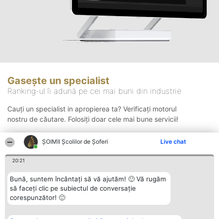
Gasește un specialist
Ranking-ul îi adună pe cei mai buni din industrie
Cauți un specialist in apropierea ta? Verificați motorul
nostru de căutare. Folosiți doar cele mai bune servicii!
ŞOIMII Școlilor de Șoferi
Live chat
Căutare
20:21
Bună, suntem încântați să vă ajutăm! 🙂 Vă rugăm
să faceți clic pe subiectul de conversație
corespunzător! 🙂