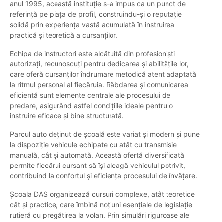
anul 1995, această instituție s-a impus ca un punct de
referință pe piața de profil, construindu-și o reputație
solidă prin experiența vastă acumulată în instruirea
practică și teoretică a cursanților.
Echipa de instructori este alcătuită din profesioniști
autorizați, recunoscuți pentru dedicarea și abilitățile lor,
care oferă cursanților îndrumare metodică atent adaptată
la ritmul personal al fiecăruia. Răbdarea și comunicarea
eficientă sunt elemente centrale ale procesului de
predare, asigurând astfel condițiile ideale pentru o
instruire eficace și bine structurată.
Parcul auto deținut de școală este variat și modern și pune
la dispoziție vehicule echipate cu atât cu transmisie
manuală, cât și automată. Această ofertă diversificată
permite fiecărui cursant să își aleagă vehiculul potrivit,
contribuind la confortul și eficiența procesului de învățare.
Școala DAS organizează cursuri complexe, atât teoretice
cât și practice, care îmbină noțiuni esențiale de legislație
rutieră cu pregătirea la volan. Prin simulări riguroase ale