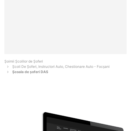
Şoimii Școlilor de Șoferi
Școli De Șoferi, Instructori Auto, Chestionare Auto - Focşani
Școala de șoferi DAS