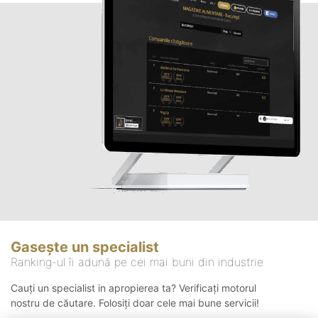
Gasește un specialist
Ranking-ul îi adună pe cei mai buni din industrie
Cauți un specialist in apropierea ta? Verificați motorul
nostru de căutare. Folosiți doar cele mai bune servicii!