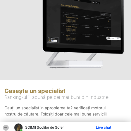
Gasește un specialist
Ranking-ul îi adună pe cei mai buni din industrie
Cauți un specialist in apropierea ta? Verificați motorul
nostru de căutare. Folosiți doar cele mai bune servicii!
ŞOIMII Școlilor de Șoferi
Live chat