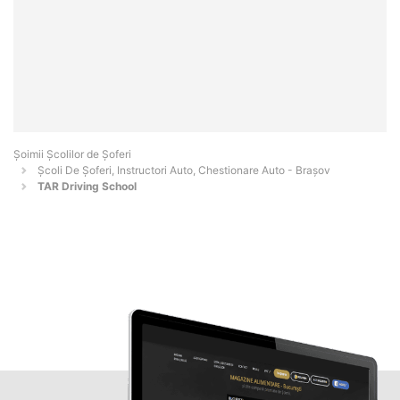
Şoimii Școlilor de Șoferi
Școli De Șoferi, Instructori Auto, Chestionare Auto - Braşov
TAR Driving School