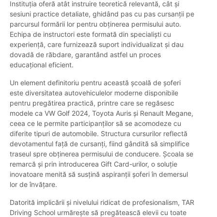
Instituția oferă atât instruire teoretică relevantă, cât și
sesiuni practice detaliate, ghidând pas cu pas cursanții pe
parcursul formării lor pentru obținerea permisului auto.
Echipa de instructori este formată din specialiști cu
experiență, care furnizează suport individualizat și dau
dovadă de răbdare, garantând astfel un proces
educațional eficient.
Un element definitoriu pentru această școală de șoferi
este diversitatea autovehiculelor moderne disponibile
pentru pregătirea practică, printre care se regăsesc
modele ca VW Golf 2024, Toyota Auris și Renault Megane,
ceea ce le permite participanților să se acomodeze cu
diferite tipuri de automobile. Structura cursurilor reflectă
devotamentul față de cursanți, fiind gândită să simplifice
traseul spre obținerea permisului de conducere. Școala se
remarcă și prin introducerea Gift Card-urilor, o soluție
inovatoare menită să susțină aspiranții șoferi în demersul
lor de învățare.
Datorită implicării și nivelului ridicat de profesionalism, TAR
Driving School urmărește să pregătească elevii cu toate