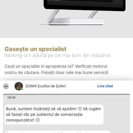
Gasește un specialist
Ranking-ul îi adună pe cei mai buni din industrie
Cauți un specialist in apropierea ta? Verificați motorul
nostru de căutare. Folosiți doar cele mai bune servicii!
ŞOIMII Școlilor de Șoferi
Live chat
Căutare
08:06
Bună, suntem încântați să vă ajutăm! 🙂 Vă rugăm
să faceți clic pe subiectul de conversație
corespunzător! 🙂