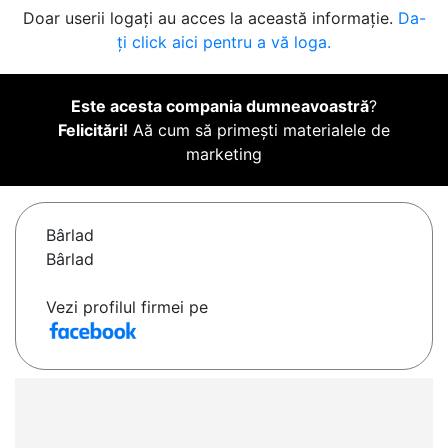
Doar userii logați au acces la această informație.
Da-
ți click aici pentru a vă loga.
Este acesta compania dumneavoastră
?
Felicitări!
Aă cum să primești materialele de
marketing
Bârlad
Bârlad
Vezi profilul firmei pe