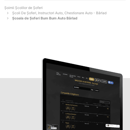
Şoimii Școlilor de Șoferi
Școli De Șoferi, Instructori Auto, Chestionare Auto - Bârlad
Şcoala de Şoferi Bum Bum Auto Bârlad