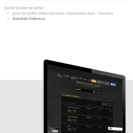
Şoimii Școlilor de Șoferi
Școli De Șoferi, Instructori Auto, Chestionare Auto - Suceava
AutoGab Dolhasca