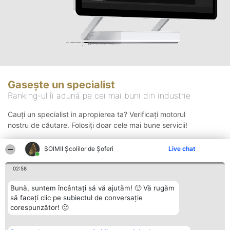
Gasește un specialist
Ranking-ul îi adună pe cei mai buni din industrie
Cauți un specialist in apropierea ta? Verificați motorul
nostru de căutare. Folosiți doar cele mai bune servicii!
ŞOIMII Școlilor de Șoferi
Live chat
Căutare
02:58
Bună, suntem încântați să vă ajutăm! 🙂 Vă rugăm
să faceți clic pe subiectul de conversație
corespunzător! 🙂